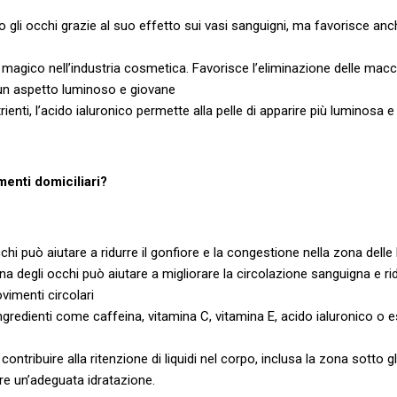
 gli occhi grazie al suo effetto sui vasi sanguigni, ma favorisce anche
nte magico nell’industria cosmetica. Favorisce l’eliminazione delle mac
i un aspetto luminoso e giovane
ienti, l’acido ialuronico permette alla pelle di apparire più luminosa e
menti domiciliari?
 può aiutare a ridurre il gonfiore e la congestione nella zona delle
degli occhi può aiutare a migliorare la circolazione sanguigna e ridur
vimenti circolari
redienti come caffeina, vitamina C, vitamina E, acido ialuronico o est
ntribuire alla ritenzione di liquidi nel corpo, inclusa la zona sotto gl
ere un’adeguata idratazione.