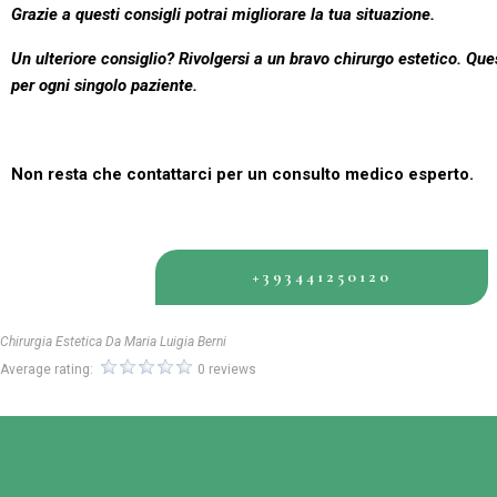
Grazie a questi consigli potrai migliorare la tua situazione.
Un ulteriore consiglio? Rivolgersi a un bravo chirurgo estetico. Qu
per ogni singolo paziente.
Non resta che contattarci per un consulto medico esperto.
+393441250120
Chirurgia Estetica Da Maria Luigia Berni
Average rating:
0 reviews