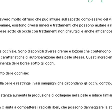
vvero molto diffuso che può influire sull’aspetto complessivo del vi
ariare, esistono diversi rimedi e trattamenti che possono aiutare a r
rse sotto gli occhi con trattamenti non chirurgici e anche affidandosi
lle occhiaie. Sono disponibili diverse creme e lozioni che contengono i
 caratteristiche di autoriparazione della pelle stessa. Questi ingredie
minenza delle borse sotto gli occhi.
nto delle occhiaie:
a pelle e restringe i vasi sanguigni che circondano gli occhi, contrib
tanza aumenta la produzione di collagene nella pelle e riduce l’inf
na C aiuta a combattere i radicali liberi, che possono danneggiare la s