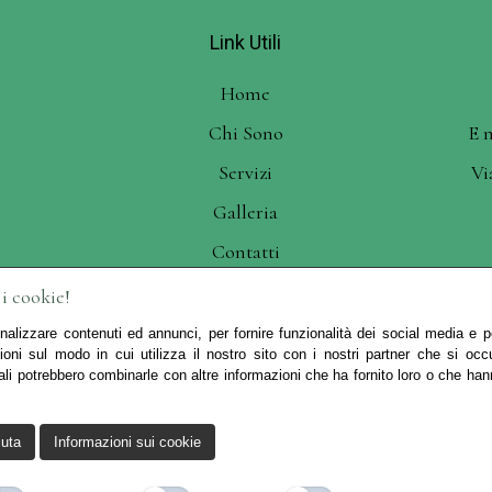
Link Utili
Home
Chi Sono
E 
Servizi
Vi
Galleria
Contatti
 i cookie!
nalizzare contenuti ed annunci, per fornire funzionalità dei social media e per
ioni sul modo in cui utilizza il nostro sito con i nostri partner che si occ
ali potrebbero combinarle con altre informazioni che ha fornito loro o che han
keting Milano
Copyrights © 2025 Chirurgia Estetica Da Maria Luigia 
diritti riservati.
iuta
Informazioni sui cookie
Cookie Policy
|
Privacy Policy