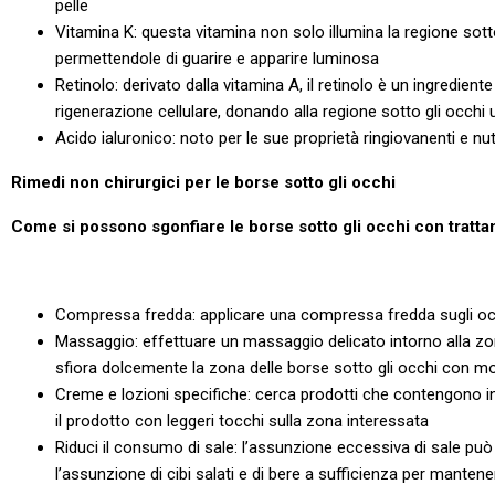
pelle
Vitamina K: questa vitamina non solo illumina la regione sotto
permettendole di guarire e apparire luminosa
Retinolo: derivato dalla vitamina A, il retinolo è un ingredie
rigenerazione cellulare, donando alla regione sotto gli occh
Acido ialuronico: noto per le sue proprietà ringiovanenti e nutr
Rimedi non chirurgici per le borse sotto gli occhi
Come si possono sgonfiare le borse sotto gli occhi con tratta
Compressa fredda: applicare una compressa fredda sugli occhi
Massaggio: effettuare un massaggio delicato intorno alla zona 
sfiora dolcemente la zona delle borse sotto gli occhi con mo
Creme e lozioni specifiche: cerca prodotti che contengono ing
il prodotto con leggeri tocchi sulla zona interessata
Riduci il consumo di sale: l’assunzione eccessiva di sale può co
l’assunzione di cibi salati e di bere a sufficienza per manten