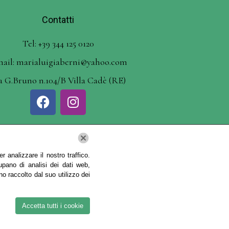
Contatti
Tel: +39 344 125 0120
mail: marialuigiaberni@yahoo.com
a G.Bruno n.104/B Villa Cadè (RE)
 analizzare il nostro traffico.
upano di analisi dei dati web,
no raccolto dal suo utilizzo dei
Berni – P. IVA BRNMLG87C61F463T | Tutti i
Accetta tutti i cookie