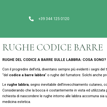
+39 344 125 0120
RUGHE CODICE BARRE
RUGHE DEL CODICE A BARRE SULLE LABBRA: COSA SONO?
Con il progredire dell’età, diventano sempre più evidenti i segni del
“del
codice a barre labbra
” o rughe del fumatore. Solchi anche pr
Le
rughe labbra
, segno inevitabile dell’invecchiamento cutaneo, 
Considerando che la bocca è costantemente in vista ed utilizzata
richiesta di nascondere le rughe intorno alle labbra accomuna sia u
medicina estetica.