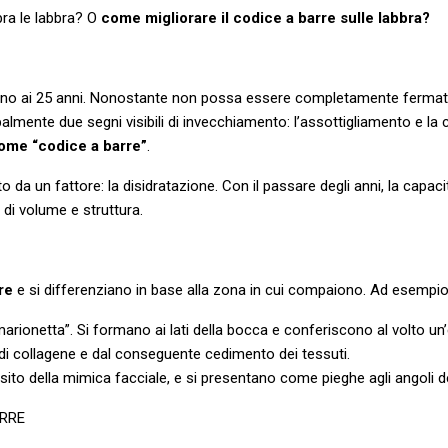
pra le labbra? O
come migliorare il codice a barre sulle labbra?
torno ai 25 anni. Nonostante non possa essere completamente fermato
ipalmente due segni visibili di invecchiamento: l’assottigliamento e l
ome “codice a barre”
.
a un fattore: la disidratazione. Con il passare degli anni, la capacità
 di volume e struttura.
re
e si differenziano in base alla zona in cui compaiono. Ad esempio
Si formano ai lati della bocca e conferiscono al volto un’esp
 collagene e dal conseguente cedimento dei tessuti.
mimica facciale, e si presentano come pieghe agli angoli de
ARRE