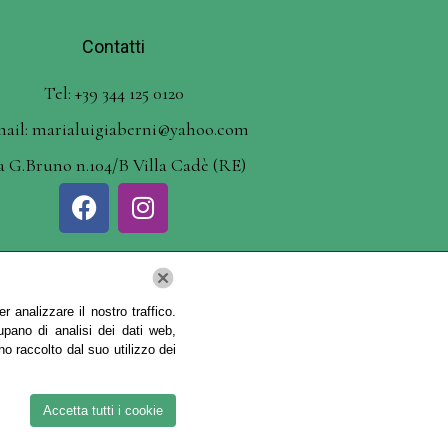
Contatti
Tel: +39 344 125 0120
mail: marialuigiaberni@yahoo.com
a G.Bruno n.104/B Villa Cadè (RE)
 analizzare il nostro traffico.
upano di analisi dei dati web,
no raccolto dal suo utilizzo dei
Berni – P. IVA BRNMLG87C61F463T | Tutti i
Accetta tutti i cookie