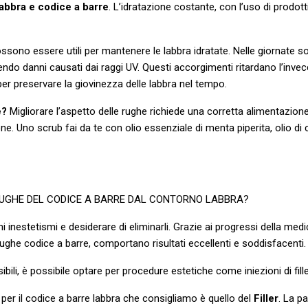
abbra e codice a barre
. L’idratazione costante, con l’uso di prodot
 possono essere utili per mantenere le labbra idratate. Nelle giornate so
ndo danni causati dai raggi UV. Questi accorgimenti ritardano l’invec
per preservare la giovinezza delle labbra nel tempo.
e?
Migliorare l’aspetto delle rughe richiede una corretta alimentazione
ione. Uno scrub fai da te con olio essenziale di menta piperita, olio d
 RUGHE DEL CODICE A BARRE DAL CONTORNO LABBRA?
 inestetismi e desiderare di eliminarli. Grazie ai progressi della medi
 rughe codice a barre, comportano risultati eccellenti e soddisfacenti.
li, è possibile optare per procedure estetiche come iniezioni di filler
per il codice a barre labbra che consigliamo è quello del
Filler
. La pa