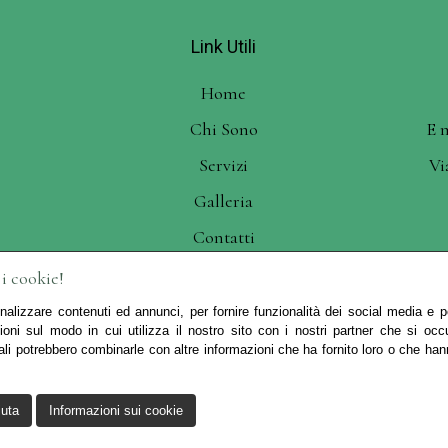
Link Utili
Home
Chi Sono
E 
Servizi
Vi
Galleria
Contatti
 i cookie!
nalizzare contenuti ed annunci, per fornire funzionalità dei social media e per
ioni sul modo in cui utilizza il nostro sito con i nostri partner che si occ
ali potrebbero combinarle con altre informazioni che ha fornito loro o che han
keting Milano
Copyrights © 2025 Chirurgia Estetica Da Maria Luigia 
diritti riservati.
iuta
Informazioni sui cookie
Cookie Policy
|
Privacy Policy