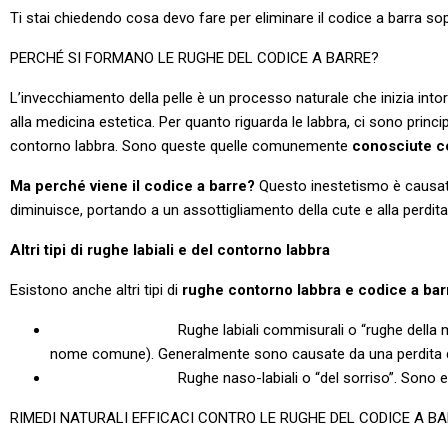
Ti stai chiedendo cosa devo fare per eliminare il codice a barra so
PERCHÉ SI FORMANO LE RUGHE DEL CODICE A BARRE?
L’invecchiamento della pelle è un processo naturale che inizia in
alla medicina estetica. Per quanto riguarda le labbra, ci sono princ
contorno labbra. Sono queste quelle comunemente
conosciute c
Ma perché viene il codice a barre?
Questo inestetismo è causato d
diminuisce, portando a un assottigliamento della cute e alla perdita
Altri tipi di rughe labiali e del contorno labbra
Esistono anche altri tipi di
rughe contorno labbra e codice a bar
Rughe labiali commisurali o “rughe della marionetta”. 
nome comune). Generalmente sono causate da una perdita di
Rughe naso-labiali o “del sorriso”. Sono esito della 
RIMEDI NATURALI EFFICACI CONTRO LE RUGHE DEL CODICE A B