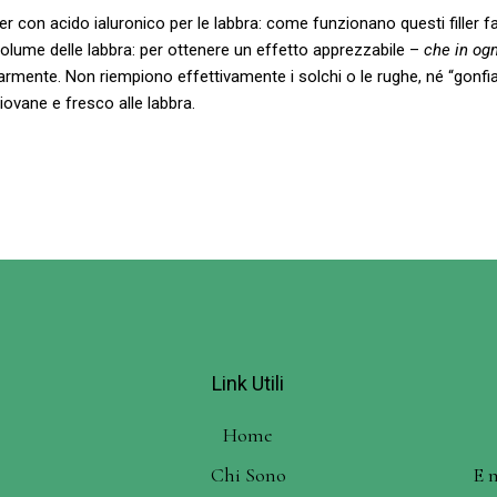
 con acido ialuronico per le labbra: come funzionano questi filler fai
l volume delle labbra: per ottenere un effetto apprezzabile –
che in og
armente. Non riempiono effettivamente i solchi o le rughe, né “gonfia
iovane e fresco alle labbra.
Link Utili
Home
Chi Sono
E 