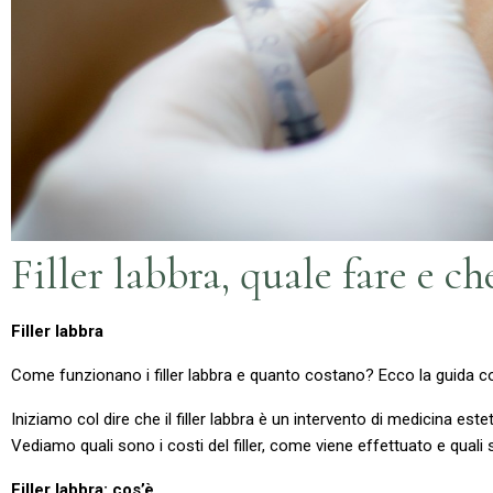
Filler labbra, quale fare e ch
Filler labbra
Come funzionano i filler labbra e quanto costano? Ecco la guida c
Iniziamo col dire che il filler labbra è un intervento di medicina est
Vediamo quali sono i costi del filler, come viene effettuato e quali 
Filler labbra: cos’è