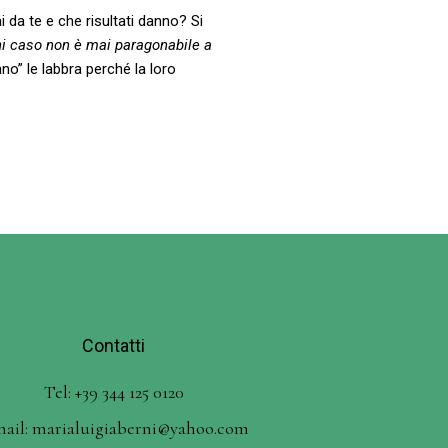
 da te e che risultati danno? Si
ni caso non è mai paragonabile a
no” le labbra perché la loro
Contatti
Tel: +39 344 125 0120
mail: marialuigiaberni@yahoo.com