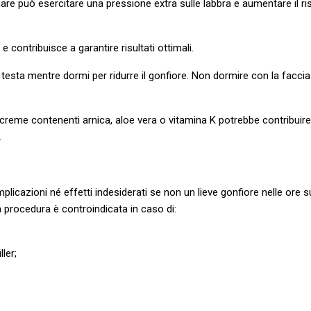
e può esercitare una pressione extra sulle labbra e aumentare il ris
i e contribuisce a garantire risultati ottimali.
 testa mentre dormi per ridurre il gonfiore. Non dormire con la faccia 
 creme contenenti arnica, aloe vera o vitamina K potrebbe contribuire a 
.
mplicazioni né effetti indesiderati se non un lieve gonfiore nelle ore
la procedura è controindicata in caso di:
ler;